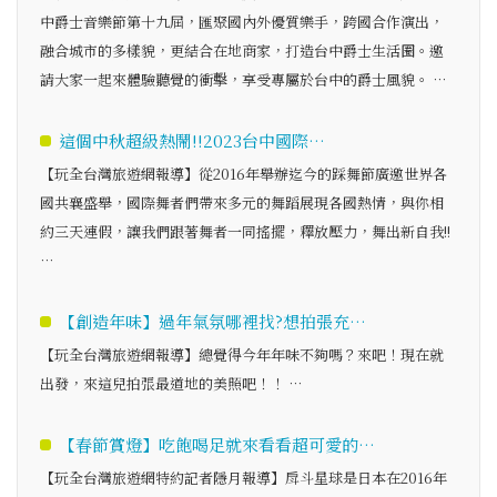
中爵士音樂節第十九屆，匯聚國內外優質樂手，跨國合作演出，
融合城市的多樣貌，更結合在地商家，打造台中爵士生活圈。邀
請大家一起來體驗聽覺的衝擊，享受專屬於台中的爵士風貌。 …
這個中秋超級熱鬧!!2023台中國際…
【玩全台灣旅遊網報導】從2016年舉辦迄今的踩舞節廣邀世界各
國共襄盛舉，國際舞者們帶來多元的舞蹈展現各國熱情，與你相
約三天連假，讓我們跟著舞者一同搖擺，釋放壓力，舞出新自我!!
…
【創造年味】過年氣氛哪裡找?想拍張充…
【玩全台灣旅遊網報導】總覺得今年年味不夠嗎？來吧！現在就
出發，來這兒拍張最道地的美照吧！！ …
【春節賞燈】吃飽喝足就來看看超可愛的…
【玩全台灣旅遊網特約記者隱月報導】戽斗星球是日本在2016年