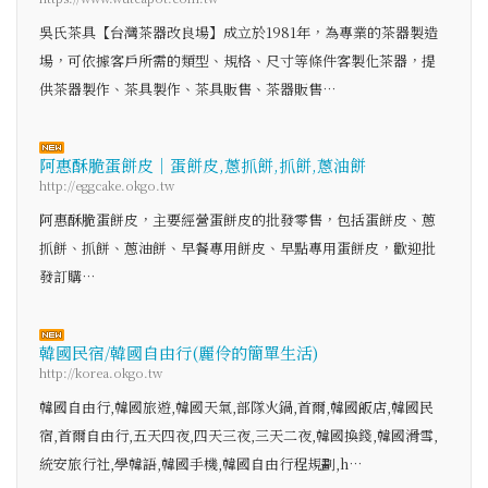
吳氏茶具【台灣茶器改良場】成立於1981年，為專業的茶器製造
場，可依據客戶所需的類型、規格、尺寸等條件客製化茶器，提
供茶器製作、茶具製作、茶具販售、茶器販售…
阿惠酥脆蛋餅皮│蛋餅皮,蔥抓餅,抓餅,蔥油餅
http://eggcake.okgo.tw
阿惠酥脆蛋餅皮，主要經營蛋餅皮的批發零售，包括蛋餅皮、蔥
抓餅、抓餅、蔥油餅、早餐專用餅皮、早點專用蛋餅皮，歡迎批
發訂購…
韓國民宿/韓國自由行(麗伶的簡單生活)
http://korea.okgo.tw
韓國自由行,韓國旅遊,韓國天氣,部隊火鍋,首爾,韓國飯店,韓國民
宿,首爾自由行,五天四夜,四天三夜,三天二夜,韓國換錢,韓國滑雪,
統安旅行社,學韓語,韓國手機,韓國自由行程規劃,h…