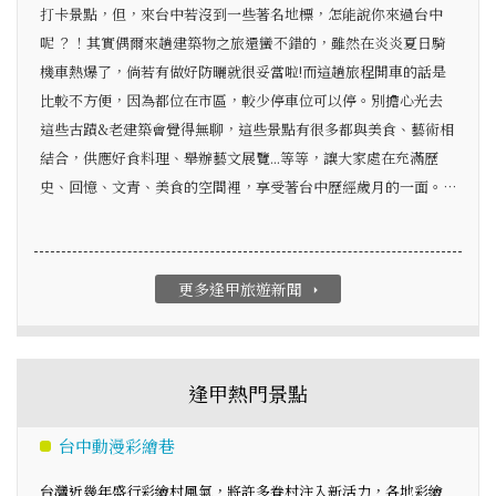
打卡景點，但，來台中若沒到一些著名地標，怎能說你來過台中
呢 ？！其實偶爾來趟建築物之旅還蠻不錯的，雖然在炎炎夏日騎
機車熱爆了，倘若有做好防曬就很妥當啦!而這趟旅程開車的話是
比較不方便，因為都位在市區，較少停車位可以停。別擔心光去
這些古蹟&老建築會覺得無聊，這些景點有很多都與美食、藝術相
結合，供應好食料理、舉辦藝文展覽...等等，讓大家處在充滿歷
史、回憶、文青、美食的空間裡，享受著台中歷經歲月的一面。…
更多逢甲旅遊新聞
arrow_right
逢甲熱門景點
台中動漫彩繪巷
台灣近幾年盛行彩繪村風氣，將許多眷村注入新活力，各地彩繪