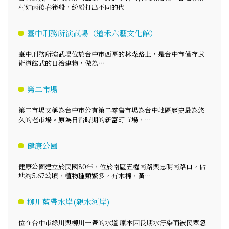
村如雨後春筍般，紛紛打出不同的代…
臺中刑務所演武場（道禾六藝文化館）
臺中刑務所演武場位於台中市西區的林森路上，是台中市僅存武
術道館式的日治建物，做為…
第二市場
第二市場又稱為台中市公有第二零售市場為台中地區歷史最為悠
久的老市場。原為日治時期的新富町市場，…
健康公園
健康公園建立於民國80年，位於南區五權南路與忠明南路口，佔
地約5.67公頃，植物種類繁多，有木棉、黃…
柳川藍帶水岸(親水河岸)
位在台中市綠川與柳川一帶的水道 原本因長期水汙染而被民眾忽