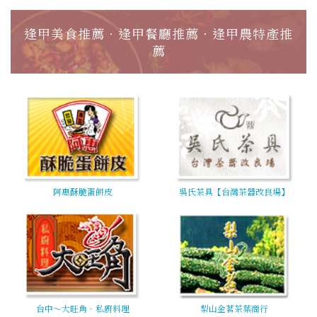
逢甲美食推薦‧逢甲餐廳推薦‧逢甲農特產推
薦
阿惠酥脆蛋餅皮
吳氏茶具【台灣茶器改良場】
台中～大旺角．私廚料理
梨山金茗茶葉商行