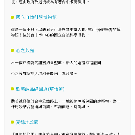
視，經由政府改造後成為有著台中版清溪川…
國立自然科學博物館
這是一個不只可以觀看更可身歷其中讓人實地動手操做學習的博
物館！位於台中市中心的國立自然科學博物…
心之芳庭
＊一個充滿愛的甜蜜約會聖地‧新人的婚禮幸福莊園
心之芳庭位於大坑風景區內，為台灣…
勤美誠品綠園道(草悟道)
勤美誠品位於台中公益路上，一棟被綠色所包圍的建築物，為一
棟巧妙結合藝術與商業、充滿創意、時尚與…
夏綠地公園
「夏綠地公園」座落於台中大都會歌劇院前，鄰近新光三越、大