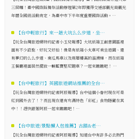
三屆囉！臺中國際踩舞祭活動辦理第2年即獲得交通部觀光局觀光
年曆全國級活動肯定，為臺中市下半年度重要國際活動。…
【台中輕旅行】來一趟大坑么么步道，坐…
【玩全台灣旅遊網特約記者小玉兒報導】大坑紙箱王創意園區裡
面有不少設施，好玩又好拍！像是有紙箱小火車可乘坐遊園、還
有夢幻的么么步道、南瓜馬車以及兩層樓高的溜滑梯，而在紙箱
王餐廳裡面居然擺放一輛藍寶堅尼跑車？一起來瞧瞧吧！ …
【台中輕旅行】英國旅遊網站推薦的全台…
【玩全台灣旅遊網特約記者阿辰報導】台中這個小眷村現在可是
紅到國外去了！？而且現在還有充滿特色「彩虹」食物隱藏在其
中！！趕快跟著阿辰一起來瞧瞧吧！…
【台中旅遊/景點懶人包推薦】古蹟&老…
【玩全台灣旅遊網特約記者阿辰報導】知道台中有許多必去熱門