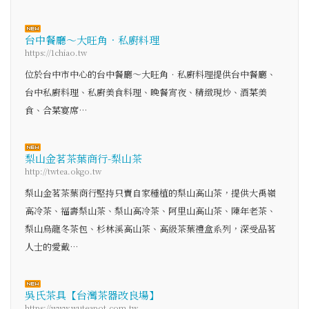
台中餐廳～大旺角．私廚料理
https://1chiao.tw
位於台中市中心的台中餐廳～大旺角．私廚料理提供台中餐廳、
台中私廚料理、私廚美食料理、晚餐宵夜、精緻現炒、酒菜美
食、合菜宴席…
梨山金茗茶葉商行-梨山茶
http://twtea.okgo.tw
梨山金茗茶葉商行堅持只賣自家種植的梨山高山茶，提供大禹嶺
高冷茶、福壽梨山茶、梨山高冷茶、阿里山高山茶、陳年老茶、
梨山烏龍冬茶包、杉林溪高山茶、高級茶葉禮盒系列，深受品茗
人士的愛戴…
吳氏茶具【台灣茶器改良場】
https://www.wuteapot.com.tw