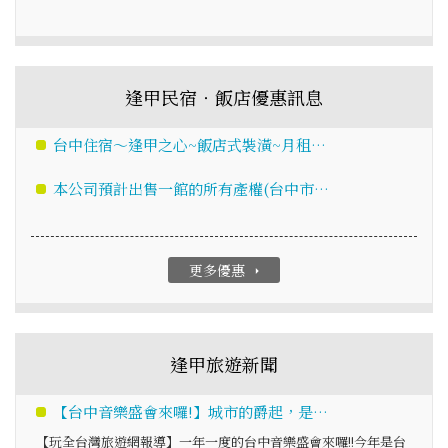
逢甲民宿‧飯店優惠訊息
台中住宿～逢甲之心~飯店式裝潢~月租…
本公司預計出售一館的所有產權(台中市…
更多優惠
arrow_right
逢甲旅遊新聞
【台中音樂盛會來囉!】城市的爵起，是…
【玩全台灣旅遊網報導】一年一度的台中音樂盛會來囉!!今年是台