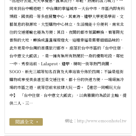
~出遊好去處,天天享優惠~ 匯集流行、年輕、熱鬧的活力城力，一
同來到台中暢遊吧！ 中台灣的幸福城市－大台中市，市區內即有科
博館、國美館…等多座展覽中心，其東海、
逢甲
大學更是學術、文
藝氣息的發源地，大型購物中心林立，生活機能十分便利，南來北
往的交通運輸也極為方便；其日、夜間的都市氛圍轉換，看著陽光
普照的大地，轉換成盞盞璀璨燈火…這種幸福是需要細細品味的，
此外更是中台灣的首選旅行都市。 座落於台中市區的「台中住宿‧
台中意文大飯店」，是一擁有集所有熱鬧於一身的優勢地段，鄰近
一中、秀泰站前、Lalaprot、
逢甲
、精明一街等熱門商圈，
SOGO、新光三越等知名百貨及火車站皆分佈於四周；不論是逛街
購物或享受美食甚至是交通往來，都十分的快速方便，一場絕無冷
場的市區之遊，就等您前來放肆大玩一番。 【邀您一同暢玩大台
中】 「台中住宿‧台中意文大飯店」，以典雅簡約為設計主軸，提
供二人、三…
網址：
http://www.emoonhotel.tw
閱讀全文
arrow_right