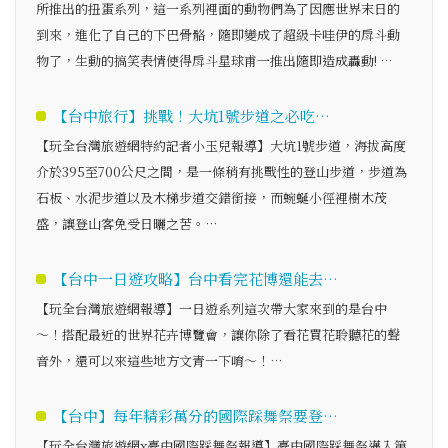
所推出的扭蛋系列，這一系列裡面的動物們為了因應世界末日的
到來，進化了自己的下巴骨骼，隨即變成了超級卡哇伊的戽斗動
物了，生動的搞笑表情使得戽斗星球甫一推出隨即造成轟動! …
【台中旅行】挑戰！大坑1號步道之必吃…
【玩全台灣旅遊網特約記者小玉兒報導】大坑1號步道，海拔高度
介於395至700公尺之間，是一條稍有挑戰性的登山步道，步道為
石板、水泥步道以及木梯步道交錯銜接，而蜿蜒小徑裡樹木茂
盛，讓登山客免受日曬之苦。…
【台中一日遊攻略】台中看完花博還能去…
【玩全台灣旅遊網報導】一日遊系列這次帶大家來到的是台中
～！搭配最近的世界花卉博覽會，讓你除了看花買花聆聽花的聲
音外，還可以來這些地方文青一下唷～！…
【台中】每年精彩萬分的國際踩舞祭要登…
【玩全台灣旅遊網x臺中國際踩舞祭報導】臺中國際踩舞祭邁入第