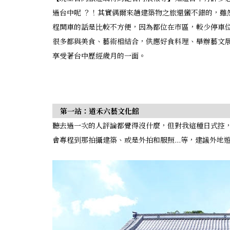
過台中呢 ？！其實偶爾來趟建築物之旅還蠻不錯的，雖
程開車的話是比較不方便，因為都位在市區，較少停車
很多都與美食、藝術相結合，供應好食料理、舉辦藝文展
享受著台中歷經歲月的一面。
第一站：道禾六藝文化館
聽去過一次的人評論都覺得沒什麼，但對我這種日式控
會專程到那拍攝建築、或是外拍和服照...等，建議外地