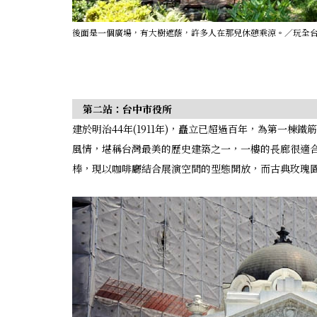
後面是一個廣場，有大樹遮蔭，許多人在那兒休憩乘涼。／玩全
第二站：台中市役所
建於明治44年(1911年)，矗立已超過百年，為第一
風情，堪稱台灣最美的歷史建築之一，一樓的長廊很適
棒，現以咖啡廳結合展演空間的型態開放，而古典玫瑰