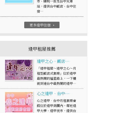
市、精明一街及台中火車
站，提供台中飯店、台中住
宿…
更多逢甲住宿
arrow_right
逢甲租屋推薦
逢甲之心‧飯店…
「逢甲租屋～逢甲之心～月
租型飯店式套房」位於逢甲
最熱鬧的福星路上，一下樓
就到達台中最熱鬧的逢甲…
心之逢甲‧台中…
心之逢甲‧台中月租套房會
館位於逢甲商圈內，鄰近逢
甲大學、逢甲夜市，提供台