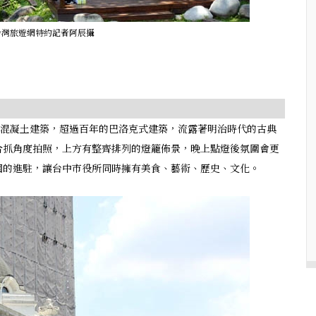
台灣旅遊網特約記者阿辰攝
棟鐵筋混凝土建築，超過百年的巴洛克式建築，流露著明治時代的古典
合抓角度拍照，上方有整齊排列的燈籠佈景，晚上點燈後氛圍會更
園的進駐，讓台中市役所同時擁有美食、藝術、歷史、文化。