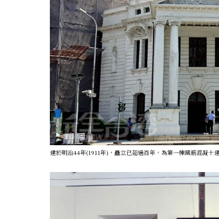
建於明治44年(1911年)，矗立已超過百年，為第一棟鐵筋混凝