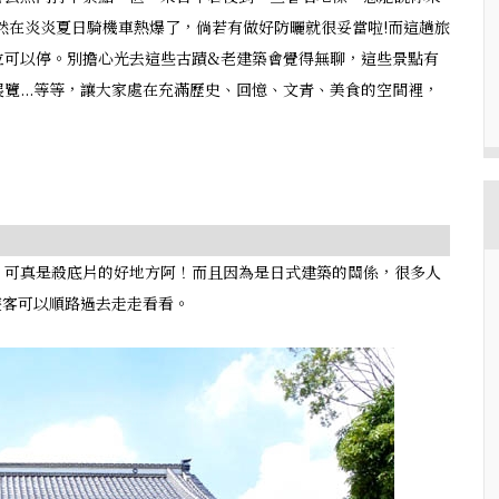
然在炎炎夏日騎機車熱爆了，倘若有做好防曬就很妥當啦!而這趟旅
位可以停。別擔心光去這些古蹟&老建築會覺得無聊，這些景點有
覽...等等，讓大家處在充滿歷史、回憶、文青、美食的空間裡，
，可真是殺底片的好地方阿！而且因為是日式建築的關係，很多人
遊客可以順路過去走走看看。