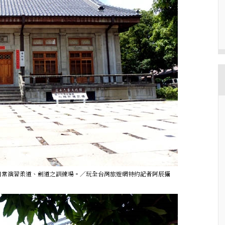
、警日常演習柔道、劍道之訓練場。／玩全台灣旅遊網特約記者阿辰攝