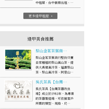
中租屋、台中套房出租、…
更多逢甲租屋
arrow_right
逢甲美食推薦
梨山金茗茶葉商…
梨山金茗茶葉商行堅持只賣
自家種植的梨山高山茶，提
供大禹嶺高冷茶、福壽梨山
茶、梨山高冷茶、阿里山…
吳氏茶具【台灣…
吳氏茶具【台灣茶器改良
場】成立於1981年，為專業
的茶器製造場，可依據客戶
所需的類型、規格、尺…