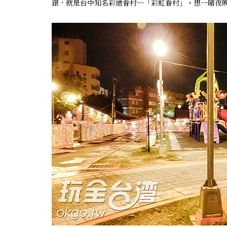
錯，就是台中知名彩繪眷村─「彩虹眷村」。想一睹夜