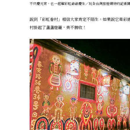
不只慶元宵，也一起幫彩虹爺爺慶生／玩全台灣旅遊網特約記者
說到「彩虹眷村」相信大家肯定不陌生，如果說它是彩
村掛起了盞盞燈籠，美不勝收！