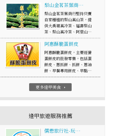
梨山金茗茶葉商…
梨山金茗茶葉商行堅持只賣
自家種植的梨山高山茶，提
供大禹嶺高冷茶、福壽梨山
茶、梨山高冷茶、阿里山…
阿惠酥脆蛋餅皮
阿惠酥脆蛋餅皮，主要經營
蛋餅皮的批發零售，包括蛋
餅皮、蔥抓餅、抓餅、蔥油
餅、早餐專用餅皮、早點…
更多逢甲美食
arrow_right
逢甲旅遊服務推薦
儒懋旅行社-玩…