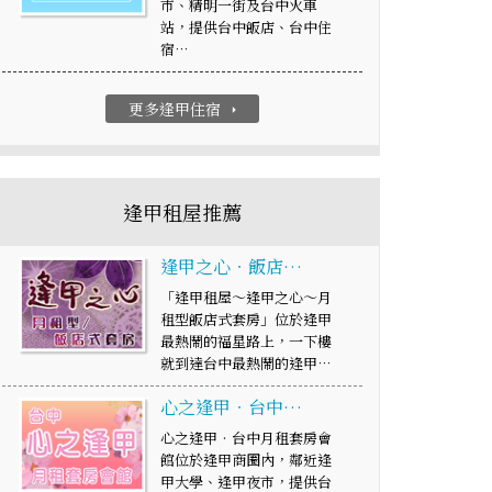
市、精明一街及台中火車
站，提供台中飯店、台中住
宿…
更多逢甲住宿
arrow_right
逢甲租屋推薦
逢甲之心‧飯店…
「逢甲租屋～逢甲之心～月
租型飯店式套房」位於逢甲
最熱鬧的福星路上，一下樓
就到達台中最熱鬧的逢甲…
心之逢甲‧台中…
心之逢甲‧台中月租套房會
館位於逢甲商圈內，鄰近逢
甲大學、逢甲夜市，提供台