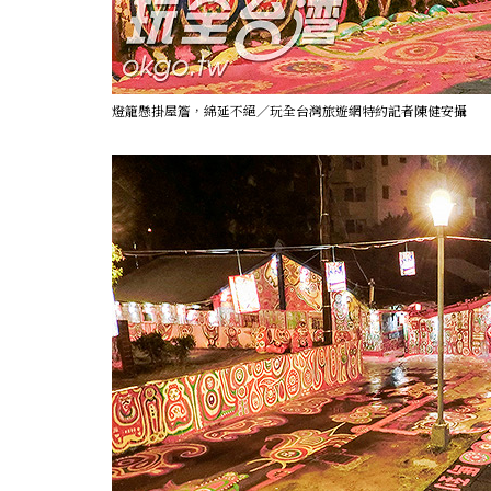
燈籠懸掛屋簷，綿延不絕／玩全台灣旅遊網特約記者陳健安攝