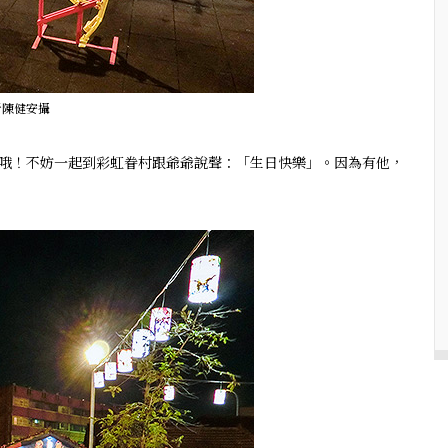
者陳健安攝
星哦！不妨一起到彩虹眷村跟爺爺說聲：「生日快樂」。因為有他，