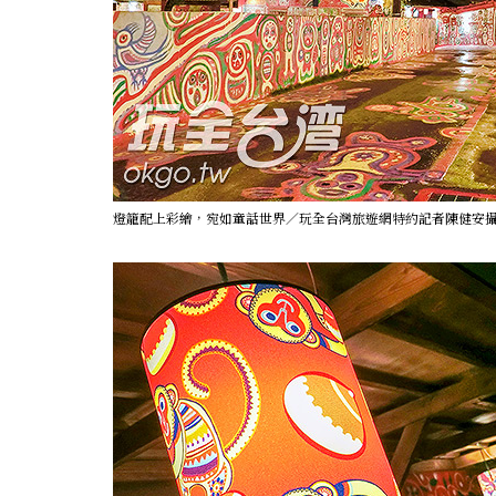
燈籠配上彩繪，宛如童話世界／玩全台灣旅遊網特約記者陳健安