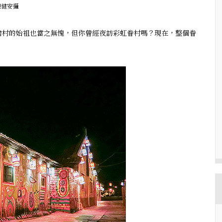
陳健安攝
繪村的始祖也當之無愧，但你曾經夜訪彩虹眷村嗎？現在，整個眷