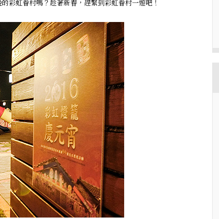
晚的彩虹眷村嗎？趁著新春，趕緊到彩虹眷村一遊吧！