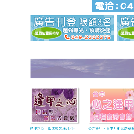
逢甲之心‧飯店式裝潢月租…
心之逢甲‧台中月租套房會