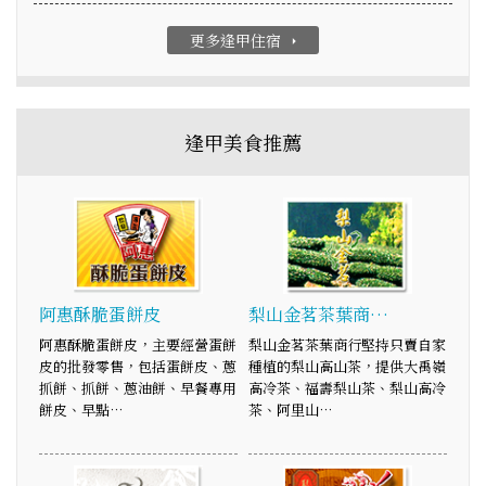
更多逢甲住宿
arrow_right
逢甲美食推薦
阿惠酥脆蛋餅皮
梨山金茗茶葉商…
阿惠酥脆蛋餅皮，主要經營蛋餅
梨山金茗茶葉商行堅持只賣自家
皮的批發零售，包括蛋餅皮、蔥
種植的梨山高山茶，提供大禹嶺
抓餅、抓餅、蔥油餅、早餐專用
高冷茶、福壽梨山茶、梨山高冷
餅皮、早點…
茶、阿里山…