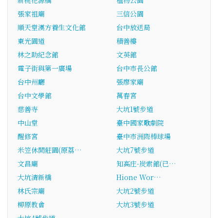
新桃花源橋
植物公園
張家祖廟
三信公園
順天堂漢方養生文化館
台中放送局
東光園道
積善樓
林之助紀念館
文英館
電子街與第一廣場
台中市長公館
台中州廳
張廖家廟
台中文學館
萬春宮
慈善寺
大坑1號步道
中山堂
臺中國家歌劇院
醒修宮
臺中市洲際棒球場
米笠休閒莊園(原荔…
大坑7號步道
文昌廟
知高庄-炭索館(已…
大坑清新橋
Hione Wor…
林氏宗廟
大坑2號步道
柳原教會
大坑3號步道