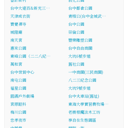
審計新村
敦化公園
台中大遠百&新光三…
台中都會公園
天津成衣街
青榕公(台中金城武…
寶覺禪寺
台中公園
城隍廟
崇倫公園
南天宮
豐樂雕塑公園
惠來公園
台中自由商圈
東峰公園（二二八紀…
大坑6號步道
萬和宮
舊社公園
台中世貿中心
一中商圈(三民商圈)
南屯公園
八二三紀念公園
福星公園
大坑9號步道
圓滿戶外劇場
台中火車站(舊址)
宮原眼科
東海大學實習農牧場…
梅川公園
老樹根魔法木工坊
忠孝夜市
享自在生態園區