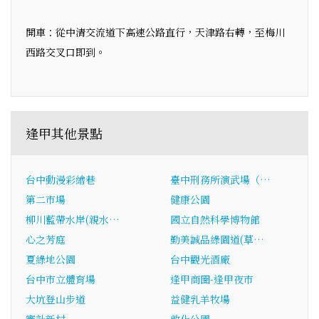
開車：從中清交流道下高速公路直行，天津路右轉，至梅川
西路交叉口即到。
逢甲其他景點
台中動漫彩繪巷
臺中刑務所演武場（…
第二市場
健康公園
柳川藍帶水岸(親水…
國立自然科學博物館
心之芳庭
勤美誠品綠園道(草…
夏綠地公園
台中觀光酒廠
台中市立體育場
逢甲商圈-逢甲夜市
大坑登山步道
益健乳羊牧場