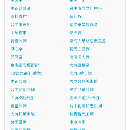
中興堂
精明一街
中正露營區
台中市立文化中心
彩虹眷村
秋紅谷
台中市役所
望高寮景觀園區
中華夜市
樂成宮
長春公園
東海大學路思義教堂
湖心亭
藍天白雲橋
元保宮
浪漫情人橋
東海國際藝術街
大坑風景區
20號倉庫(已歇業)
大坑5號步道
中正公園
國立台灣美術館
台中民俗公園
英才兒童公園
大坑8號步道
經國園道(草悟道)
豐富公園
台中孔廟和忠烈祠
大坑10號步道
鞋寶觀光工廠
美術園道
南屯老街