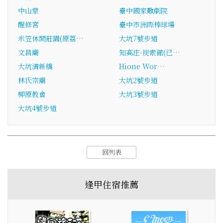
中山堂
臺中國家歌劇院
醒修宮
臺中市洲際棒球場
米笠休閒莊園(原荔…
大坑7號步道
文昌廟
知高庄-炭索館(已…
大坑清新橋
Hione Wor…
林氏宗廟
大坑2號步道
柳原教會
大坑3號步道
大坑4號步道
回列表
逢甲住宿推薦