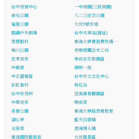
台中世貿中心
一中商圈(三民商圈)
南屯公園
八二三紀念公園
福星公園
大坑9號步道
圓滿戶外劇場
台中火車站(舊址)
宮原眼科
東海大學實習農牧場…
梅川公園
老樹根魔法木工坊
忠孝夜市
享自在生態園區
中興堂
精明一街
中正露營區
台中市立文化中心
彩虹眷村
秋紅谷
台中市役所
望高寮景觀園區
中華夜市
樂成宮
長春公園
東海大學路思義教堂
湖心亭
藍天白雲橋
元保宮
浪漫情人橋
東海國際藝術街
大坑風景區