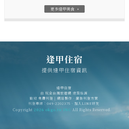
更多逢甲美食
arrow_right
逢甲住宿
提供逢甲住宿資訊
逢甲住宿
由
玩全台灣旅遊網
建置維護
歡迎
免費刊登
|
網站製作‧廣告刊登方案
刊登專線：
049-2202375
、
加入LINE好友
Copyright
2026 okgo.tw INC
All Rights Reserved.