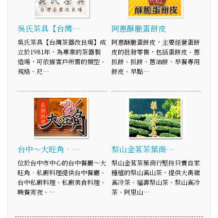
吳氏茶具【台灣…
阿惠酥脆蛋餅皮
吳氏茶具【台灣茶器改良場】成
阿惠酥脆蛋餅皮，主要經營蛋餅
立於1981年，為專業的茶器製
皮的批發零售，包括蛋餅皮、蔥
造場，可依據客戶所需的類型、
抓餅、抓餅、蔥油餅、早餐專用
規格、尺…
餅皮、早點…
台中～大旺角．…
梨山金茗茶葉商…
位於台中市中心的台中餐廳～大
梨山金茗茶葉商行堅持只賣自家
旺角．私廚料理提供台中餐廳、
種植的梨山高山茶，提供大禹嶺
台中私廚料理、私廚美食料理、
高冷茶、福壽梨山茶、梨山高冷
晚餐宵夜、…
茶、阿里山…