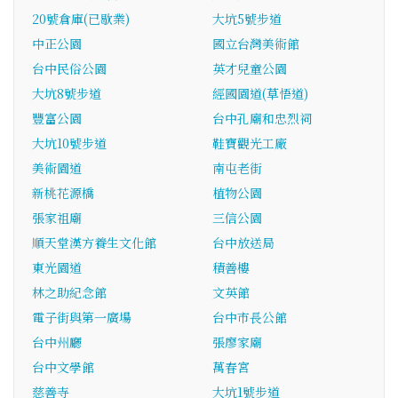
20號倉庫(已歇業)
大坑5號步道
中正公園
國立台灣美術館
台中民俗公園
英才兒童公園
大坑8號步道
經國園道(草悟道)
豐富公園
台中孔廟和忠烈祠
大坑10號步道
鞋寶觀光工廠
美術園道
南屯老街
新桃花源橋
植物公園
張家祖廟
三信公園
順天堂漢方養生文化館
台中放送局
東光園道
積善樓
林之助紀念館
文英館
電子街與第一廣場
台中市長公館
台中州廳
張廖家廟
台中文學館
萬春宮
慈善寺
大坑1號步道