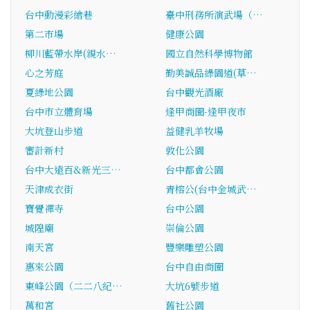
台中動漫彩繪巷
臺中刑務所演武場（…
第二市場
健康公園
柳川藍帶水岸(親水…
國立自然科學博物館
心之芳庭
勤美誠品綠園道(草…
夏綠地公園
台中觀光酒廠
台中市立體育場
逢甲商圈-逢甲夜市
大坑登山步道
益健乳羊牧場
審計新村
敦化公園
台中大遠百&新光三…
台中都會公園
天津成衣街
青榕公(台中金城武…
寶覺禪寺
台中公園
城隍廟
崇倫公園
南天宮
豐樂雕塑公園
惠來公園
台中自由商圈
東峰公園（二二八紀…
大坑6號步道
萬和宮
舊社公園