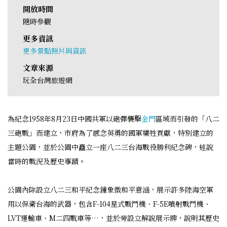
開放時間
隨時參觀
更多資訊
更多景點照片與資訊
文章來源
玩全台灣旅遊網
為紀念1958年8月23日中國共軍以砲彈襲擊
金門
區域而引發的「八二
三砲戰」而建立，市府為了感念英勇的國軍犧牲貢獻，特別建立的
主題公園，並於公園中矗立一座八二三台海戰役勝利紀念碑，述說
當時的戰況及歷史事蹟。
公園內除設立八二三和平紀念鐘象徵和平意涵，展示許多陸海空軍
用以保衛台海的武器，包含F-104星式戰鬥機、F-5E噴射戰鬥機、
LVT運輸車、M二四戰車等…，並於旁設立解說展示牌，說明其歷史