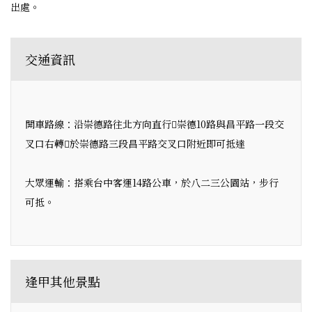
出處。
交通資訊
開車路線：沿崇德路往北方向直行崇德10路與昌平路一段交
叉口右轉於崇德路三段昌平路交叉口附近即可抵達
大眾運輸：搭乘台中客運14路公車，於八二三公園站，步行
可抵。
逢甲其他景點